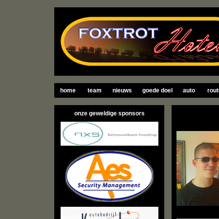
home
team
nieuws
goede doel
auto
rout
onze geweldige sponsors